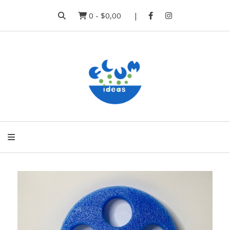
0
-
$0,00